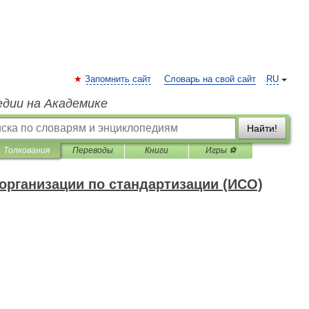
Запомнить сайт
Словарь на свой сайт
RU
едии на Академике
Найти!
Толкования
Переводы
Книги
Игры ⚽
рганизации по стандартизации (ИСО)