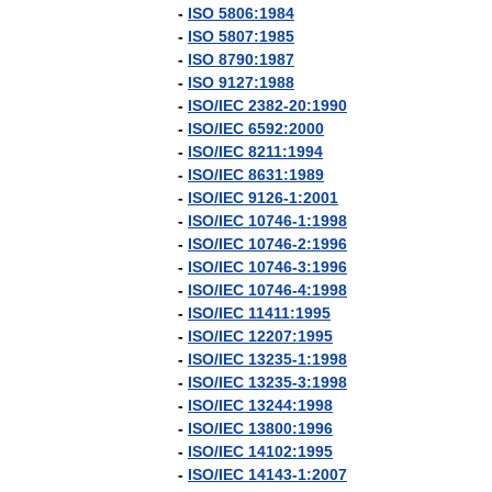
-
ISO
5806:1984
-
ISO
5807:1985
-
ISO
8790:1987
-
ISO
9127:1988
-
ISO
/
IEC
2382
-
20:1990
-
ISO
/
IEC
6592:2000
-
ISO
/
IEC
8211:1994
-
ISO
/
IEC
8631:1989
-
ISO
/
IEC
9126
-
1:2001
-
ISO
/
IEC
10746
-
1:1998
-
ISO
/
IEC
10746
-
2:1996
-
ISO
/
IEC
10746
-
3:1996
-
ISO
/
IEC
10746
-
4:1998
-
ISO
/
IEC
11411:1995
-
ISO
/
IEC
12207:1995
-
ISO
/
IEC
13235
-
1:1998
-
ISO
/
IEC
13235
-
3:1998
-
ISO
/
IEC
13244:1998
-
ISO
/
IEC
13800:1996
-
ISO
/
IEC
14102:1995
-
ISO
/
IEC
14143
-
1:2007