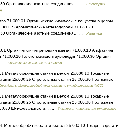
0.30 Органические азотные соединения… …
Стандарты
О)
ва 71.080.01 Органические химические вещества в целом
.080.15 Ароматические углеводороды 71.080.20
0.30 Органические азотные соединения… …
Указатель
01 Органічні хімічні речовини взагалі 71.080.10 Аліфатичні
і 71.080.20 Галогензаміщені вуглеводні 71.080.30 Органічні
ти …
Покажчик національних стандартів
1 Металлорежущие станки в целом 25.080.10 Токарные
станки 25.080.25 Строгальные станки 25.080.30 Протяжные
Стандарты Международной организации по стандартизации (ИСО)
1 Металлорежущие станки в целом 25.080.10 Токарные
станки 25.080.25 Строгальные станки 25.080.30 Протяжные
5.080.50 Шлифовальные и… …
Указатель национальных стандартов
 Металообробчі верстати взагалі 25.080.10 Токарні верстати