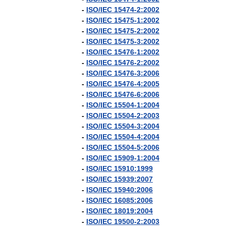
-
ISO
/
IEC
15474
-
2:2002
-
ISO
/
IEC
15475
-
1:2002
-
ISO
/
IEC
15475
-
2:2002
-
ISO
/
IEC
15475
-
3:2002
-
ISO
/
IEC
15476
-
1:2002
-
ISO
/
IEC
15476
-
2:2002
-
ISO
/
IEC
15476
-
3:2006
-
ISO
/
IEC
15476
-
4:2005
-
ISO
/
IEC
15476
-
6:2006
-
ISO
/
IEC
15504
-
1:2004
-
ISO
/
IEC
15504
-
2:2003
-
ISO
/
IEC
15504
-
3:2004
-
ISO
/
IEC
15504
-
4:2004
-
ISO
/
IEC
15504
-
5:2006
-
ISO
/
IEC
15909
-
1:2004
-
ISO
/
IEC
15910:1999
-
ISO
/
IEC
15939:2007
-
ISO
/
IEC
15940:2006
-
ISO
/
IEC
16085:2006
-
ISO
/
IEC
18019:2004
-
ISO
/
IEC
19500
-
2:2003