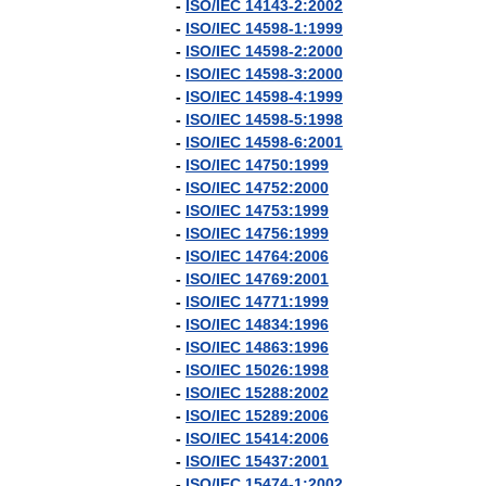
-
ISO
/
IEC
14143
-
2:2002
-
ISO
/
IEC
14598
-
1:1999
-
ISO
/
IEC
14598
-
2:2000
-
ISO
/
IEC
14598
-
3:2000
-
ISO
/
IEC
14598
-
4:1999
-
ISO
/
IEC
14598
-
5:1998
-
ISO
/
IEC
14598
-
6:2001
-
ISO
/
IEC
14750:1999
-
ISO
/
IEC
14752:2000
-
ISO
/
IEC
14753:1999
-
ISO
/
IEC
14756:1999
-
ISO
/
IEC
14764:2006
-
ISO
/
IEC
14769:2001
-
ISO
/
IEC
14771:1999
-
ISO
/
IEC
14834:1996
-
ISO
/
IEC
14863:1996
-
ISO
/
IEC
15026:1998
-
ISO
/
IEC
15288:2002
-
ISO
/
IEC
15289:2006
-
ISO
/
IEC
15414:2006
-
ISO
/
IEC
15437:2001
-
ISO
/
IEC
15474
-
1:2002