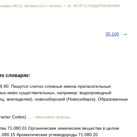
изации
(
ИСО
).
Каталог
(
в
2
-
х
частях
). —
М
.
:
ФГУП
«
СТАНДАРТИНФОРМ
»
.
35.100
их словарях:
§ 80. Пишутся слитно сложные имена прилагательные:
ных имён существительных, например: водопроводный
ец, земледелие), новосибирский (Новосибирск). Образованные
haracter Codes) …
Abbreviations dictionary
ва 71.080.01 Органические химические вещества в целом
.080.15 Ароматические углеводороды 71.080.20