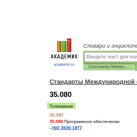
Словари и энциклоп
academic.ru
Стандарты Международной организации по стандартизации (ИСО)
Стандарты Международной о
35.080
Толкование
35
.
080
35
.
080
Программное
обеспечение
-
ISO
3535:1977