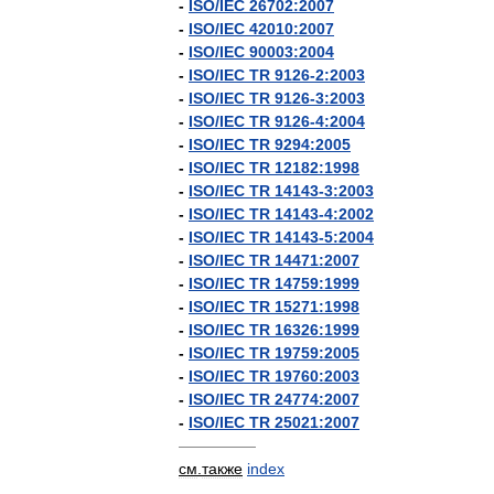
-
ISO
/
IEC
26702:2007
-
ISO
/
IEC
42010:2007
-
ISO
/
IEC
90003:2004
-
ISO
/
IEC
TR
9126
-
2:2003
-
ISO
/
IEC
TR
9126
-
3:2003
-
ISO
/
IEC
TR
9126
-
4:2004
-
ISO
/
IEC
TR
9294:2005
-
ISO
/
IEC
TR
12182:1998
-
ISO
/
IEC
TR
14143
-
3:2003
-
ISO
/
IEC
TR
14143
-
4:2002
-
ISO
/
IEC
TR
14143
-
5:2004
-
ISO
/
IEC
TR
14471:2007
-
ISO
/
IEC
TR
14759:1999
-
ISO
/
IEC
TR
15271:1998
-
ISO
/
IEC
TR
16326:1999
-
ISO
/
IEC
TR
19759:2005
-
ISO
/
IEC
TR
19760:2003
-
ISO
/
IEC
TR
24774:2007
-
ISO
/
IEC
TR
25021:2007
—————
см
.
также
index