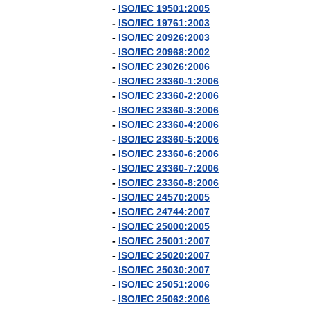
-
ISO
/
IEC
19501:2005
-
ISO
/
IEC
19761:2003
-
ISO
/
IEC
20926:2003
-
ISO
/
IEC
20968:2002
-
ISO
/
IEC
23026:2006
-
ISO
/
IEC
23360
-
1:2006
-
ISO
/
IEC
23360
-
2:2006
-
ISO
/
IEC
23360
-
3:2006
-
ISO
/
IEC
23360
-
4:2006
-
ISO
/
IEC
23360
-
5:2006
-
ISO
/
IEC
23360
-
6:2006
-
ISO
/
IEC
23360
-
7:2006
-
ISO
/
IEC
23360
-
8:2006
-
ISO
/
IEC
24570:2005
-
ISO
/
IEC
24744:2007
-
ISO
/
IEC
25000:2005
-
ISO
/
IEC
25001:2007
-
ISO
/
IEC
25020:2007
-
ISO
/
IEC
25030:2007
-
ISO
/
IEC
25051:2006
-
ISO
/
IEC
25062:2006