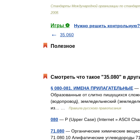
Стандарты
Международной
организации
по
стандарт
2008
.
Игры ⚽
Нужно решить контрольную?
35.060
Полезное
Смотреть что такое "35.080" в друг
§ 080-081. ИМЕНА ПРИЛАГАТЕЛЬНЫЕ
— 
Образованные от слитно пишущихся слож
(водопровод), земледельческий (земледел
из… …
Правила русского правописания
080
— P (Upper Case) (Internet » ASCII C
71.080
— Органические химические вещест
71.080.10 Алифатические углеводороды 71